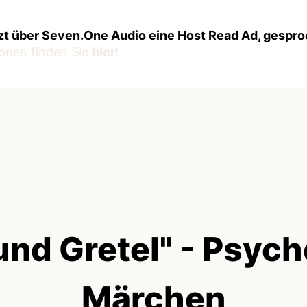
zt über Seven.One Audio eine Host Read Ad, gespr
onen finden Sie
hier
!
und Gretel" - Psych
Märchen