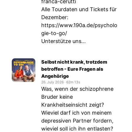
franca-cerutti
Alle Tourdaten und Tickets für
Dezember:
https://www.190a.de/psycholo
gie-to-go/
Unterstütze uns...
Selbst nicht krank, trotzdem
betroffen - Eure Fragen als
Angehörige
26. July 2026
‧
62m 13s
Was, wenn der schizophrene
Bruder keine
Krankheitseinsicht zeigt?
Wieviel darf ich von meinem
depressiven Partner fordern,
wieviel soll ich ihn entlasten?