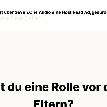
zt über Seven.One Audio eine Host Read Ad, gespr
onen finden Sie
hier
!
t du eine Rolle vor
Eltern?