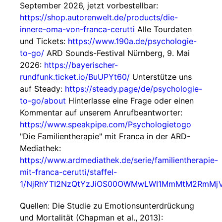
September 2026, jetzt vorbestellbar:
https://shop.autorenwelt.de/products/die-
innere-oma-von-franca-cerutti
Alle Tourdaten
und Tickets:
https://www.190a.de/psychologie-
to-go/
ARD Sounds-Festival Nürnberg, 9. Mai
2026:
https://bayerischer-
rundfunk.ticket.io/BuUPYt60/
Unterstütze uns
auf Steady:
https://steady.page/de/psychologie-
to-go/about
Hinterlasse eine Frage oder einen
Kommentar auf unserem Anrufbeantworter:
https://www.speakpipe.com/Psychologietogo
"Die Familientherapie" mit Franca in der ARD-
Mediathek:
https://www.ardmediathek.de/serie/familientherapie-
mit-franca-cerutti/staffel-
1/NjRhYTI2NzQtYzJiOS00OWMwLWI1MmMtM2RmMj
Quellen: Die Studie zu Emotionsunterdrückung
und Mortalität (Chapman et al., 2013):