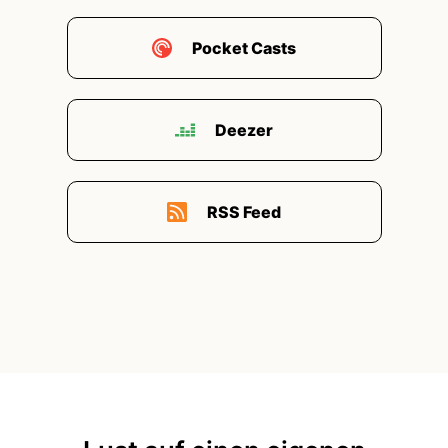
00:02:45: Oder lieb zumindest so wirken?
00:02:47: Und dann gibts aber ja auch noch die
Pocket Casts
andere Seite... ...dass eher ein bisschen sus.
00:02:54: Beckte schweigen, also das wo die
Deezer
Stille einen geradezu anspringt.
00:02:59: Und so ein bisschen, na ich sage im
weitesten Sinne vielleicht gruselig wirkt?
RSS Feed
00:03:04: Also wenn zum Beispiel der Kollege
von dem du grad schon gesprochen hast er nie
krank ist und immer sagt alles ist gut Wenn der
eher so ein Kandidat wäre der selten spricht
aber wenn dann es ist immer sowas ätzendes
oder zynisches
00:03:18: Ja, das wäre so eine negative Seite
vom Stillsein wie aber auch sowas wie Bestrafen