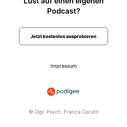
Lust auf einen eigenen
durchschweigen.
Podcast?
00:03:25: Ja,
00:03:25: Silent Treatment ne?
Jetzt kostenlos ausprobieren
00:03:26: Wenn man drei Tage mit jemandem
nicht spricht weil man verärgert ist oder
enttäuscht und jemanden mit dieser Stille
bestraft
Impressum
00:03:34: Oder auch mal einen Schweigen- und
Stillsein wo man sich vielleicht manipuliert fühlt
oder irgendwie dadurch selber genötigt etwas
zu tun.
00:03:42: Also wenn jemand auf Nachfrage hin
© Dipl. Psych. Franca Cerutti
auch sagt, wenn man fragt was ist los?
00:03:47: und derjenige sagt nichts.