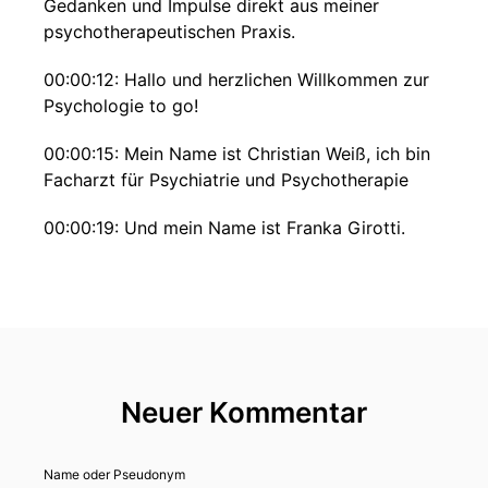
Gedanken und Impulse direkt aus meiner
psychotherapeutischen Praxis.
00:00:12: Hallo und herzlichen Willkommen zur
Psychologie to go!
00:00:15: Mein Name ist Christian Weiß, ich bin
Facharzt für Psychiatrie und Psychotherapie
00:00:19: Und mein Name ist Franka Girotti.
00:00:21: Ich bin Psychotherapeutin Und falls du
heute das allererste Mal eingeschaltet hast für
diese Podcast-Folge, dann ist eine
Hintergrundinfo ganz wichtig Christian und ich.
00:00:30: Wir arbeiten nicht nur zusammen
Neuer Kommentar
sondern wir leben auch zusammen, haben eine
Familie zusammen – wir sind verheiratet!
Name oder Pseudonym