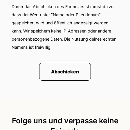
00:01:07: Typ?
Durch das Abschicken des Formulars stimmst du zu,
dass der Wert unter "Name oder Pseudonym"
00:01:07: Nein!
gespeichert wird und öffentlich angezeigt werden
kann. Wir speichern keine IP-Adressen oder andere
00:01:08: Ich glaube nicht dass ich von meiner
Persönlichkeit her das mitbringe oder dass mich
personenbezogene Daten. Die Nutzung deines echten
das in irgendeiner Weise auszeichnen würde
Namens ist freiwillig.
aber das heißt natürlich nicht, dass ich nicht
auch mal eifer süchtig bin und auch in
Beziehungen war, wo ich sehr eifersüchtig war.
Abschicken
00:01:25: Da stellte sich aber heraus – das hatte
auch einen Grund!
00:01:28: Also würde ich sagen ja also ich habe
Erfahrung mit Eifersucht sowie wahrscheinlich
die meisten Menschen.
Folge uns und verpasse keine
00:01:33: Aber ein eif-versüchtiger Typ bin ich