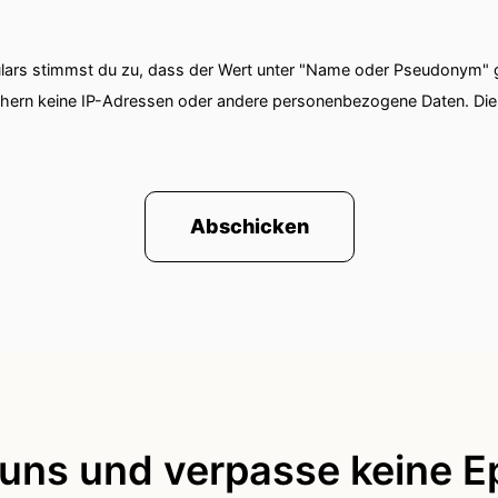
t auch nicht so krass schlimm.
ars stimmst du zu, dass der Wert unter "Name oder Pseudonym" ge
tion.
chern keine IP-Adressen oder andere personenbezogene Daten. D
n ja eine sehr, sehr lange Autofahrt Ja.
chts gegessen und ich war latent genervt, dann habe
Abschicken
-Qui angemacht.
müssen keine Namen nennen aber du bist ja schon j
llgemein also ich bin derjenige von uns beiden, der
h persönlich hat Humor Grenzen bei Comicsocken bed
 uns und verpasse keine E