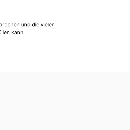
prochen und die vielen
llen kann.
wünscht haben, dass wir
erhalb von romantischen
it der kalten Schulter
eschrieben, dass sie
so?