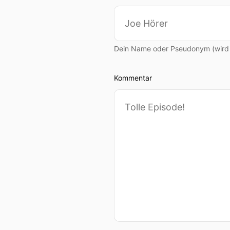
00:01:11: Und ist das wir
00:01:16: Jedenfalls wür
verschiedenen Seiten bele
Dein Name oder Pseudonym (wird ö
00:01:21: Klassischer Weis
Kommentar
00:01:25: Liebesentzug.
00:01:26: Und wenn man ga
gemacht und ärgerlicherwe
00:01:36: Ich habe gester
00:01:40: Wirklich?
00:01:41: Cool
00:01:42: ich hab's nicht 