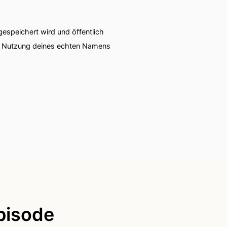
speichert wird und öffentlich
ie Nutzung deines echten Namens
 ich dich gebeten dass du
emand der Humormusik mag!
 Humor mag.
ruckten Krawatten und
pisode