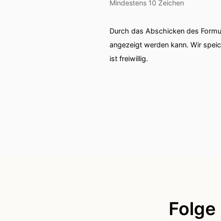
Mindestens 10 Zeichen
00:01:44: Ja war vielleich
Durch das Abschicken des Formul
00:01:47: Das war die Situa
angezeigt werden kann. Wir spei
ist freiwillig.
00:01:49: Wir hatten gester
00:01:53: Und ich hatte ni
Musik anmachst?
00:01:59: Ich hab Jamero
00:02:01: Und davor wir 
00:02:09: Ich mag Humor a
00:02:13: Ja und für mic
Folge
Humormmusik.