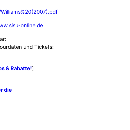
Williams%20(2007).pdf
ww.sisu-online.de
ar:
Tourdaten und Tickets:
fos & Rabatte!
]
r die