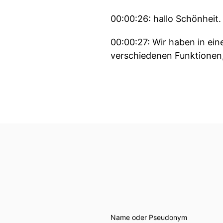
00:00:26: hallo Schönheit.
00:00:27: Wir haben in ei
verschiedenen Funktionen,
00:00:37: Daraufhin habe
mal über das sogenannte 
00:00:45: Das ist eine bes
Liebesbeziehungen wo eine
bestraft.
00:00:59: Und einige haben
diejenigen sind, die das m
00:01:08: Und dass Sie sel
Name oder Pseudonym