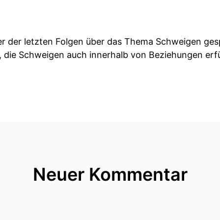
ner der letzten Folgen über das Thema Schweigen ges
 die Schweigen auch innerhalb von Beziehungen erfü
n wir Feedback bekommen von Menschen, die sich ge
Silent Treatment etwas sagen können.
timmte Art von, ich nenn's jetzt mal Bestrafung, inn
r der Partner aus dem Kontakt geht mit Schweigen, m
 uns auch ganz ehrlicherweise und sehr reflektiert g
Neuer Kommentar
achen!
ber gerne eine Erklärung dazu hätten, warum bin ich 