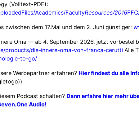
gy (Volltext-PDF):
uploadedFiles/Academics/Faculty
Resources/2016
FFC/
 es zwischen dem 17.Mai und dem 2. Juni günstiger:
w
nnere Oma — ab 4. September 2026, jetzt vorbestellb
de/products/die-innere-oma-von-franca-cerutti
Alle 
hologie-to-go/
sere Werbepartner erfahren?
Hier findest du alle In
gietogo))
iesem Podcast schalten?
Dann erfahre hier mehr übe
Seven.One Audio!