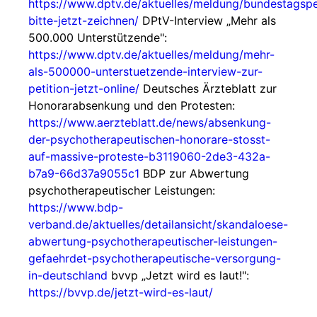
https://www.dptv.de/aktuelles/meldung/bundestagspe
bitte-jetzt-zeichnen/
DPtV-Interview „Mehr als
500.000 Unterstützende":
https://www.dptv.de/aktuelles/meldung/mehr-
als-500000-unterstuetzende-interview-zur-
petition-jetzt-online/
Deutsches Ärzteblatt zur
Honorarabsenkung und den Protesten:
https://www.aerzteblatt.de/news/absenkung-
der-psychotherapeutischen-honorare-stosst-
auf-massive-proteste-b3119060-2de3-432a-
b7a9-66d37a9055c1
BDP zur Abwertung
psychotherapeutischer Leistungen:
https://www.bdp-
verband.de/aktuelles/detailansicht/skandaloese-
abwertung-psychotherapeutischer-leistungen-
gefaehrdet-psychotherapeutische-versorgung-
in-deutschland
bvvp „Jetzt wird es laut!":
https://bvvp.de/jetzt-wird-es-laut/